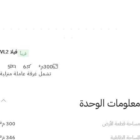
فيلا
VL2
قريباً
300
م²
6
5
تشمل غرفة عاملة منزلية
معلومات الوحدة
مساحة قطعة الأرض
300
م²
المساحة الطابقية
346
م²