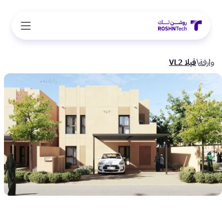
وارفة
\
فيلا VL2