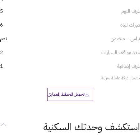
غرف النوم
5
دورات المياه
6
تراس – متضمن
نعم
عدد مواقف السيارات
2
غرف إضافية
1
تشمل غرفة عاملة منزلية
تحميل المخطط المعماري
استكشف وحدتك السكنية